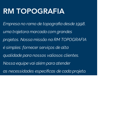
RM TOPOGRAFIA
Empresa no ramo de topografia desde 1998,
uma trajetora marcada com grandes
projetos. Nossa missão na RM TOPOGRAFIA
é simples: fornecer serviços de alta
qualidade para nossos valiosos clientes.
Nossa equipe vai além para atender
as necessidades específicas de cada projeto.
Com uma comunicação aberta e um
atendimento personalizado, esperamos que
você encontre o que procura com nossa
equipe técnica.
Para mais informações ou perguntas gerais,
entre em contato hoje mesmo.